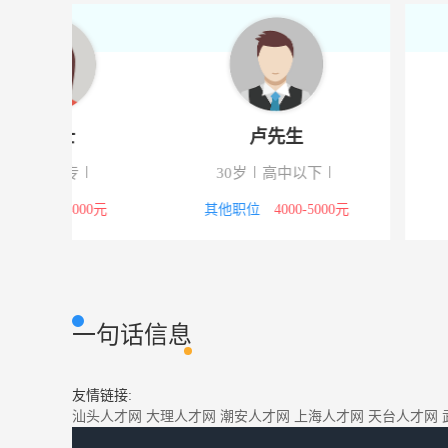
卢先生
俞女
30岁
高中以下
22岁
本
00元
其他职位
4000-5000元
教师
1000
一句话信息
友情链接:
汕头人才网
大理人才网
潮安人才网
上海人才网
天台人才网