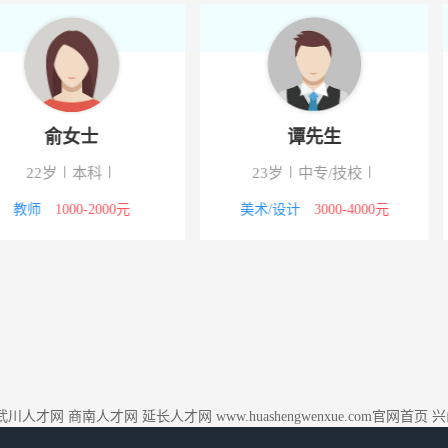
士
谭先生
科
23岁
中专/技校
42
-2000元
美术/设计
3000-4000元
网络
武川人才网
商南人才网
延长人才网
www.huashengwenxue.com官网首页
兴