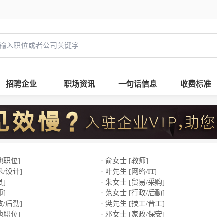
招聘企业
职场资讯
一句话信息
收费标准
他职位]
· 俞女士 [教师]
术/设计]
· 叶先生 [网络/IT]
员]
· 朱女士 [贸易/采购]
师]
· 范女士 [行政/后勤]
政/后勤]
· 樊先生 [技工/普工]
他职位]
· 邓女士 [家政/保安]