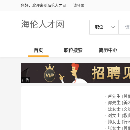
您好，欢迎来到海伦人才网！
请登录
海伦人才网
职位
首页
职位搜索
简历中心
广告
· 卢先生 [其
· 谭先生 [美
· 沈女士 [文
· 刘女士 [教
· 钟女士 [行
· 张女士 [其