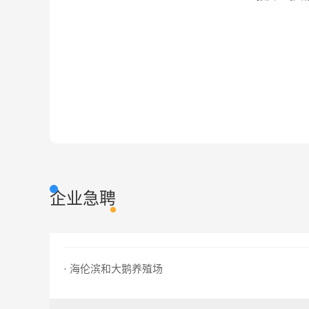
企业急聘
· 海伦滨和大鹅养殖场