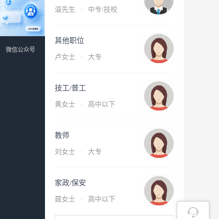
温先生
·
中专/技校
其他职位
微信公众号
卢女士
·
大专
技工/普工
黄女士
·
高中以下
教师
刘女士
·
大专
家政/保安
聂女士
·
高中以下